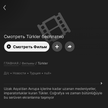
Телефон поддержки:
+7 (727) 323 10 92
Пользовательское соглашение
Политика конфиденциальности
Открыть приложение
Ввести промокод
Смотреть Türkler бесплатно
Смотреть Фильм
ГЛАВНАЯ
/
Фильмы
/
Türkler
Д/с
Новости
Турция
null+
Uzak Asya’dan Avrupa içlerine kadar uzanan medeniyetler,
imparatorluklar kuran Tükler. Coğrafya ve zaman bütünlüğüyle
bu serüven ekranlarına taşınıyor