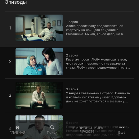
Эпизоды
1 серия
1 серия
Алиса просит папу предоставить ей
1
квартиру на ночь для свидания с
Романенко. Быков, ясное дело, не в
восторге от этой идеи и сделает все,
чтобы предотвратить катастрофу. Не
факт, что Романенко доживет до вечера.
2 серия
2 серия
Кисегач просит Любу мониторить все,
2
что говорит персонал о главвраче за
глаза. Любу такое предложение, пусть
даже и за премию, оскорбляет, а вот
Купитман, похоже, не прочь
подзаработать.
3 серия
3 серия
У Андрея Евгеньевича стресс. Пациенты
3
и коллеги кипятят ему мозг. Вдобавок
дочь не хочет готовиться к экзамену,
потому что все ее мысли заняты
Романенко. А к Лобанову пристает
пациентка с неприличным
5 серия
предложением.
5 серия
После проведенной вместе ночи между
ЧЕМПИОНАТ МИРА
4
Романенко и Черноус возникло
FIFA2026
ГЛАВНАЯ
Поиск
Ещё
недопонимание. Варя думает, что
теперь у них снова все будет хорошо, а