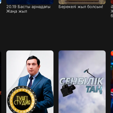
20.19 Басты арнадағы
Берекелі жыл болсын!
Ә
Жаңа жыл