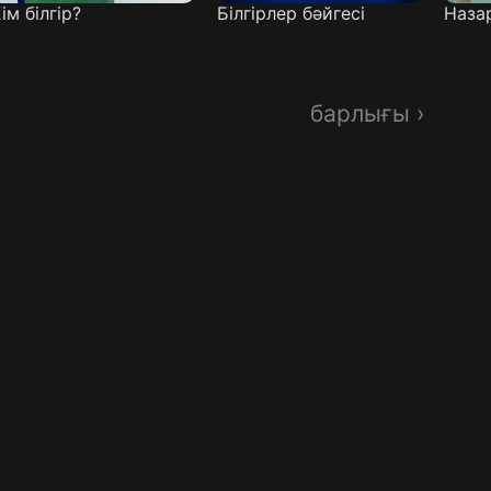
ім білгір?
Білгірлер бәйгесі
Наза
барлығы ›