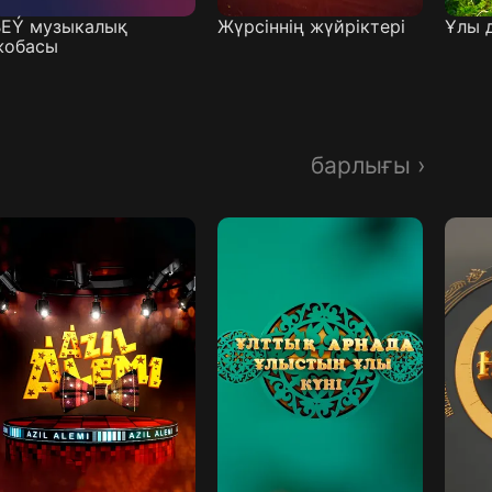
BEÝ музыкалық
Жүрсіннің жүйріктері
Ұлы 
жобасы
барлығы ›