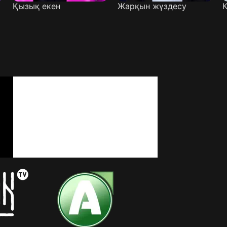
Қызық екен
Жарқын жүздесу
К