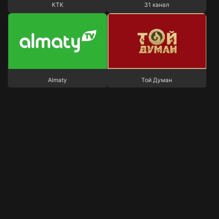
КТК
31 канал
Almaty
Той Думан
Almaty
Той Думан
Сонымен қатар
Qazsport
Qazaqstan
Qazsport
Qazaqstan
Бөлімдер
Ақпарат