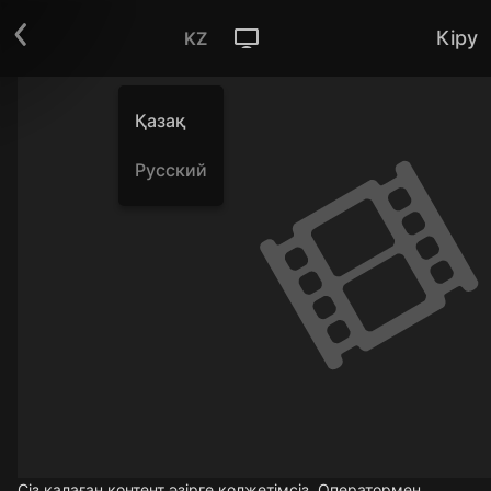
Кіру
KZ
Қазақ
Русский
Сіз қалаған контент әзірге қолжетімсіз. Оператормен