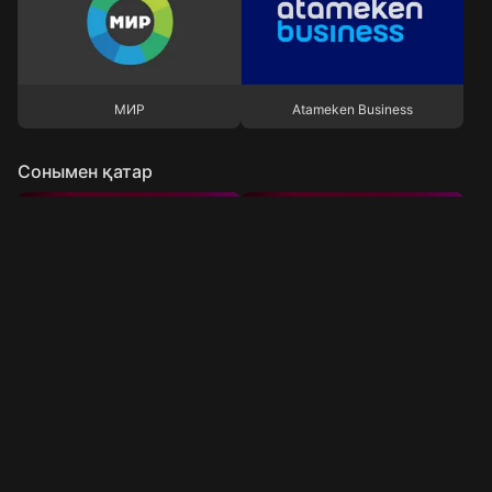
МИР
Atameken Business
МИР
Atameken Business
Сонымен қатар
Qazsport
Qazaqstan
Qazsport
Qazaqstan
Бөлімдер
Astana TV
Первый канал Евразия
Ақпарат