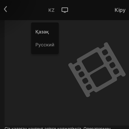
Кіру
KZ
Қазақ
Русский
Сіз қалаған контент әзірге қолжетімсіз. Оператормен