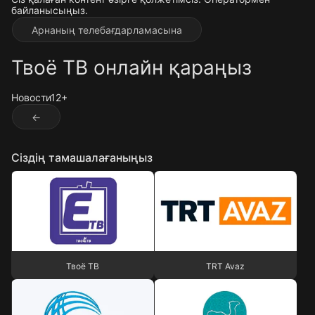
байланысыңыз.
Арнаның телебағдарламасына
Твоё ТВ онлайн қараңыз
Новости
12+
←
Сіздің тамашалағаныңыз
Твоё ТВ
TRT Avaz
Твоё ТВ
TRT Avaz