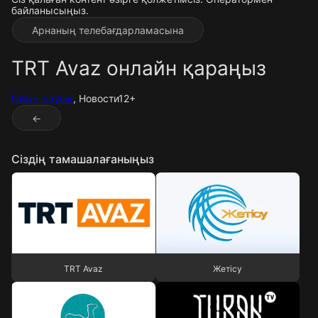
байланысыңыз.
Арнаның телебағдарламасына
TRT Avaz онлайн қараңыз
Ойын-сауық
, Новости
12+
←
Сіздің тамашалағаныңыз
TRT Avaz
Жетісу
TRT Avaz
Жетісу