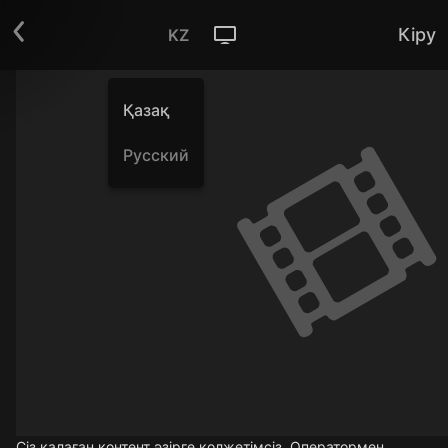
Кіру
KZ
Қазақ
Русский
Сіз қалаған контент әзірге қолжетімсіз. Оператормен