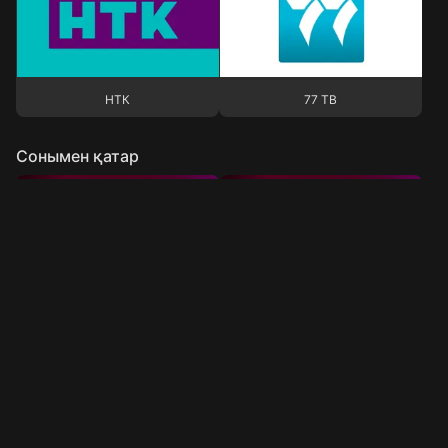
НТК
77 ТВ
НТК
77 ТВ
Сонымен қатар
Qazsport
Qazaqstan
Qazsport
Qazaqstan
Бөлімдер
Astana TV
Первый канал Евразия
Ақпарат