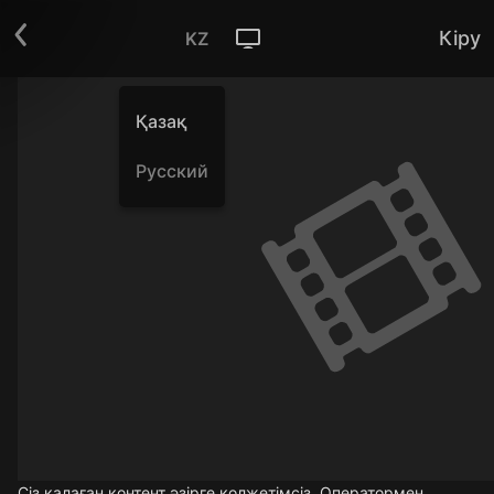
Кіру
KZ
Қазақ
Русский
Сіз қалаған контент әзірге қолжетімсіз. Оператормен