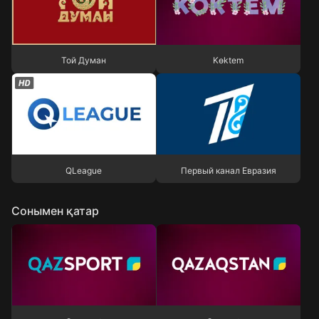
Той Думан
Kөktem
Той Думан
Kөktem
QLeague
Первый канал Евразия
QLeague
Первый канал Евразия
Сонымен қатар
Qazsport
Qazaqstan