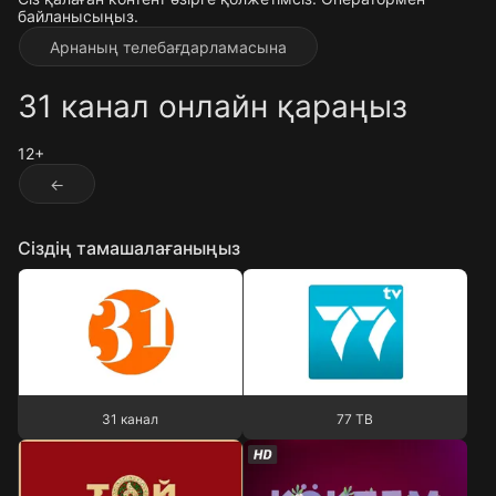
байланысыңыз.
Арнаның телебағдарламасына
31 канал онлайн қараңыз
12+
←
Сіздің тамашалағаныңыз
31 канал
77 ТВ
31 канал
77 ТВ