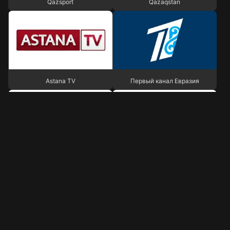
Qazsport
Qazaqstan
Astana TV
Первый канал Евразия
Astana TV
Первый канал Евразия
Седьмой канал
QLeague
Седьмой канал
QLeague
Бөлімдер
Balapan Int.
24KZ HD
Ақпарат