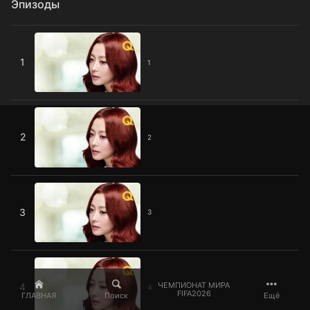
Эпизоды
1
1
1
2
2
2
3
3
3
4
ЧЕМПИОНАТ МИРА
4
4
FIFA2026
ГЛАВНАЯ
Поиск
Ещё