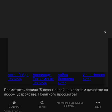
Антон Гойда
Александр
Алёна
Илья Носков
Се
Пархоменко
Яковлева
Ка
Режиссёр
Актёр
Режиссёр
Актёр
Ак
Посмотреть сериал '5 сезон' онлайн в хорошем качестве на
любом устройстве. Приятного просмотра!
ЧЕМПИОНАТ МИРА
FIFA2026
ГЛАВНАЯ
Поиск
Ещё
Эпизоды