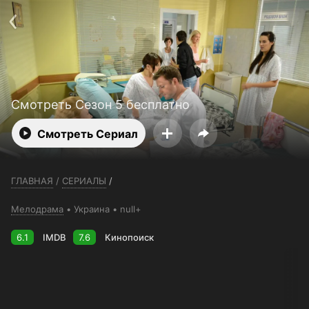
Телефон поддержки:
+7 (727) 323 10 92
Пользовательское соглашение
Политика конфиденциальности
Открыть приложение
Ввести промокод
Смотреть Сезон 5 бесплатно
Смотреть Сериал
ГЛАВНАЯ
/
СЕРИАЛЫ
/
Мелодрама
Украина
null+
6.1
IMDB
7.6
Кинопоиск