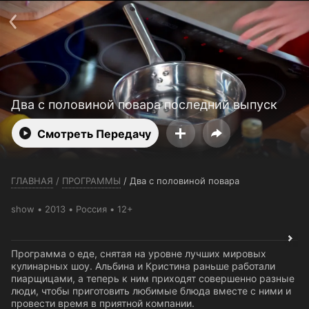
Телефон поддержки:
+7 (727) 323 10 92
Пользовательское соглашение
Политика конфиденциальности
Открыть приложение
Ввести промокод
Два с половиной повара последний выпуск
Смотреть Передачу
ГЛАВНАЯ
/
ПРОГРАММЫ
/
Два с половиной повара
show
2013
Россия
12+
Программа о еде, снятая на уровне лучших мировых
кулинарных шоу. Альбина и Кристина раньше работали
пиарщицами, а теперь к ним приходят совершенно разные
люди, чтобы приготовить любимые блюда вместе с ними и
провести время в приятной компании.