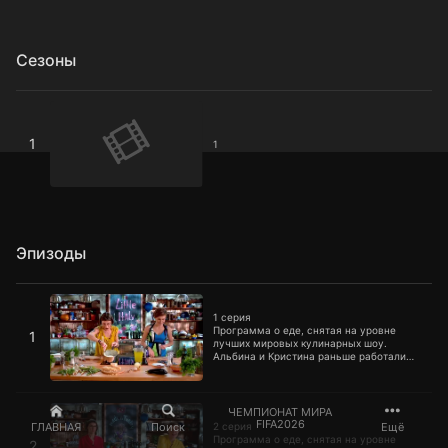
Сезоны
1
1
1
Эпизоды
1 серия
1 серия
Программа о еде, снятая на уровне
1
лучших мировых кулинарных шоу.
Альбина и Кристина раньше работали
пиарщицами, а теперь к ним приходят
совершенно разные люди, чтобы
приготовить любимые блюда вместе с
2 серия
ними и провести время в приятной
ЧЕМПИОНАТ МИРА
компании.
FIFA2026
2 серия
ГЛАВНАЯ
Поиск
Ещё
Программа о еде, снятая на уровне
2