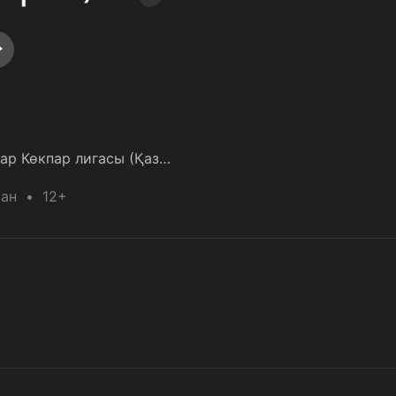
Көкпар Жастар Көкпар лигасы (ҚазҰНПУ - ҚҰУ)
тан
12+