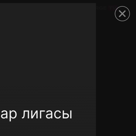
омокод
ар лигасы