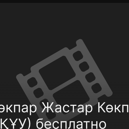
фиденциальности
Открыть приложение
Ввести пр
өкпар Жастар Көкп
 ҚҰУ) бесплатно