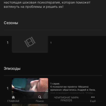
настоящая шоковая психотерапия, которая поможет
взглянуть на проблемы и решить их!
Сезоны
1
1
1
Эпизоды
1 серия
1 серия
К психологам проекта «Машина
1
времени» обратились Андрей и Лена.
Они планируют пожениться. Чтобы
понять, насколько верен их выбор, пара
ЧЕМПИОНАТ МИРА
отправится в путешествие во времени.
FIFA2026
ГЛАВНАЯ
Поиск
Ещё
Что им предстоит пережить? И какие
2 серия
выводы сделать?