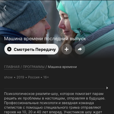
Телефон поддержки:
+7 (727) 323 10 92
Пользовательское соглашение
Политика конфиденциальности
Открыть приложение
Ввести промокод
Машина времени последний выпуск
Смотреть Передачу
ГЛАВНАЯ
/
ПРОГРАММЫ
/
Машина времени
show
2019
Россия
16+
Психологическое реалити-шоу, которое помогает парам
решить их проблемы в настоящем, отправляя в будущее.
Профессиональные психологи и звездная команда
стилистов с помощью специального грима отправляют
героев на 10, 20 и 40 лет вперед. Участников шоу ждет