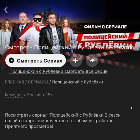
Телефон поддержки:
+7 (727) 323 10 92
Пользовательское соглашение
Политика конфиденциальности
Открыть приложение
Ввести промокод
Смотреть Полицейский с Рублёвки бесплатно
Смотреть Сериал
Полицейский с Рублёвки смотреть все серии
ГЛАВНАЯ
/
СЕРИАЛЫ
/
Полицейский с Рублёвки
Комедия
Россия
18+
Посмотреть сериал 'Полицейский с Рублёвки 2 сезон'
онлайн в хорошем качестве на любом устройстве.
Приятного просмотра!