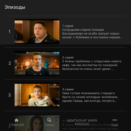
Эпизоды
1 серия
1 серия
Сотрудники отдела полиции
1
Бескудниково не особо жалуют новых
коллег с Рублевки и постоянно норовят
испортить им жизнь. Чтобы разобраться
в ситуации, Гриша вызывает обидчиков
на смертельную битву. Полицейские с
2 серия
Рублевки против полицейских из
Бескудниково. Алена и Кристина тем
2 серия
временем решают открыть собственный
У Алены проблемы с открытием нового
2
бизнес.
кафе, так как инспектор по пожарной
безопасности очень хочет денег.
Конечно, наш полицейский с Рублевки
спасет девушку. А Работой Яковлева
недоволен префект.
3 серия
3 серия
Ника готова познакомить старшего
3
брата со своим молодым человеком,
однако Гриша, как всегда, погряз в
работе. Поэтому он совмещает встречу
с начальником со смотринами.
4 серия
ЧЕМПИОНАТ МИРА
4 серия
FIFA2026
ГЛАВНАЯ
Поиск
Ещё
В своих попытках взбесить Яковлева
4
наш герой может зайти очень далеко.