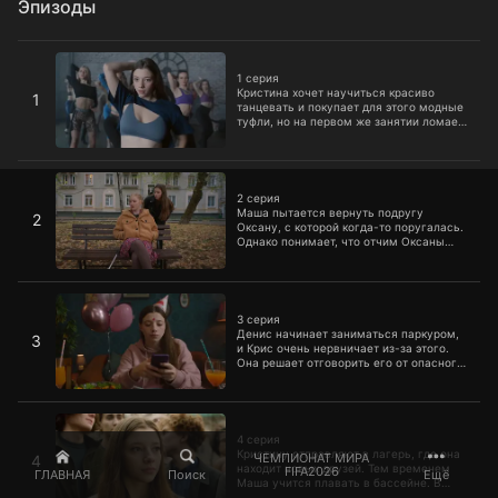
Эпизоды
1 серия
1 серия
Кристина хочет научиться красиво
1
танцевать и покупает для этого модные
туфли, но на первом же занятии ломает
ногу. Родители начинают больше
заботиться о ней, и Крис решает
воспользоваться этим.
2 серия
2 серия
Маша пытается вернуть подругу
2
Оксану, с которой когда-то поругалась.
Однако понимает, что отчим Оксаны
этому совсем не рад.
3 серия
3 серия
Денис начинает заниматься паркуром,
3
и Крис очень нервничает из-за этого.
Она решает отговорить его от опасного
вида спорта.
4 серия
4 серия
Кристину отправляют в лагерь, где она
ЧЕМПИОНАТ МИРА
4
находит новых друзей. Тем временем
FIFA2026
ГЛАВНАЯ
Поиск
Ещё
Маша учится плавать в бассейне. В
этом ей помогает ее старый знакомый