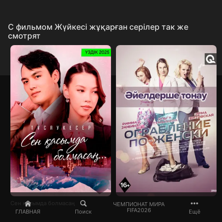
C фильмом Жүйкесі жұқарған серілер так же
смотрят
Сен қасымда болмасаң
ЧЕМПИОНАТ МИРА
FIFA2026
ГЛАВНАЯ
Поиск
Ещё