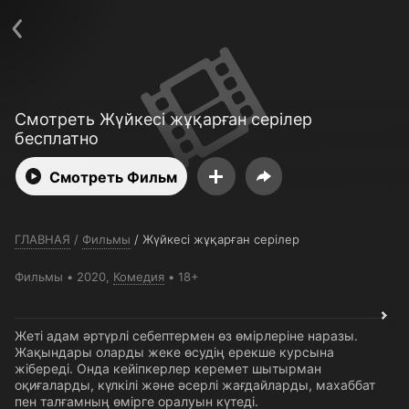
Телефон поддержки:
+7 (727) 323 10 92
Пользовательское соглашение
Политика конфиденциальности
Открыть приложение
Ввести промокод
Смотреть Жүйкесі жұқарған серілер
бесплатно
Смотреть Фильм
ГЛАВНАЯ
/
Фильмы
/
Жүйкесі жұқарған серілер
Фильмы
2020,
Комедия
18+
Жеті адам әртүрлі себептермен өз өмірлеріне наразы.
Жақындары оларды жеке өсудің ерекше курсына
жібереді. Онда кейіпкерлер керемет шытырман
оқиғаларды, күлкілі және әсерлі жағдайларды, махаббат
пен талғамның өмірге оралуын күтеді.