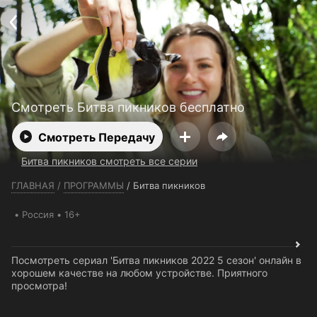
Телефон поддержки:
+7 (727) 323 10 92
Пользовательское соглашение
Политика конфиденциальности
Открыть приложение
Ввести промокод
Смотреть Битва пикников бесплатно
Смотреть Передачу
Битва пикников смотреть все серии
ГЛАВНАЯ
/
ПРОГРАММЫ
/
Битва пикников
Россия
16+
Посмотреть сериал 'Битва пикников 2022 5 сезон' онлайн в
хорошем качестве на любом устройстве. Приятного
просмотра!