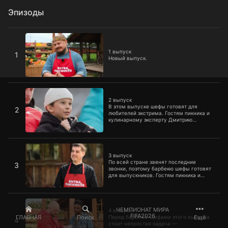
Эпизоды
1 выпуск
1 выпуск
1
Новый выпуск.
2 выпуск
2 выпуск
В этом выпуске шефы готовят для
2
любителей экстрима. Гостям пикника и
кулинарному эксперту Дмитрию
Левицкому предстоит оценить,
насколько экстремальными получатся
блюда.
3 выпуск
3 выпуск
По всей стране звенят последние
3
звонки, поэтому барбекю шефы готовят
для выпускников. Гостям пикника и
кулинарному эксперту Дмитрию
Левицкому предстоит продегустировать
по два блюда и выбрать победителя.
4 выпуск
ЧЕМПИОНАТ МИРА
4 выпуск
FIFA2026
ГЛАВНАЯ
Поиск
Ещё
Перед барбекю-шефами этого выпуска
4
стоит непростая задача —