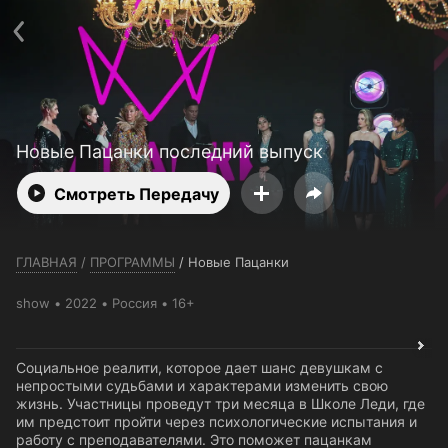
Телефон поддержки:
+7 (727) 323 10 92
Пользовательское соглашение
Политика конфиденциальности
Открыть приложение
Ввести промокод
Новые Пацанки последний выпуск
Смотреть Передачу
ГЛАВНАЯ
/
ПРОГРАММЫ
/
Новые Пацанки
show
2022
Россия
16+
Социальное реалити, которое дает шанс девушкам с
непростыми судьбами и характерами изменить свою
жизнь. Участницы проведут три месяца в Школе Леди, где
им предстоит пройти через психологические испытания и
работу с преподавателями. Это поможет пацанкам