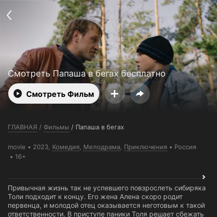
Телефон поддержки:
+7 (727) 323 10 92
Пользовательское соглашение
Политика конфиденциальности
Открыть приложение
Ввести промокод
Смотреть Папаша в бегах бесплатно
Смотреть Фильм
ГЛАВНАЯ
/
Фильмы
/
Папаша в бегах
movie
2023,
Комедия
,
Мелодрама
,
Приключения
Россия
16+
Привычная жизнь так не успевшего повзрослеть сибиряка
Толи подходит к концу. Его жена Алена скоро родит
первенца, и молодой отец оказывается неготовым к такой
ответственности. В приступе паники Толя решает сбежать