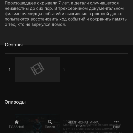
Произошедшее скрывали 7 лет, а детали случившегося
неизвестны до сих пор. В трехсерийном документальном
фильме очевидцы событий и выжившие в роковой давке
попытаются восстановить ход событий и сохранить память
о тех, кто не вернулся домой.
Сезоны
1
1
1
Эпизоды
1 серия
1 серия
ЧЕМПИОНАТ МИРА
Московский «Спартак» играет важный
FIFA2026
1
ГЛАВНАЯ
Поиск
Ещё
матч с голландским «Хаарлемом» в
«Лужниках». Очевидцы вспоминают, как