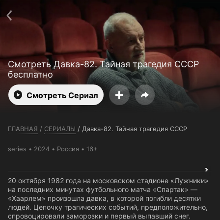
Телефон поддержки:
+7 (727) 323 10 92
Пользовательское соглашение
Политика конфиденциальности
Открыть приложение
Ввести промокод
Смотреть Давка-82. Тайная трагедия СССР
бесплатно
Смотреть Сериал
ГЛАВНАЯ
/
СЕРИАЛЫ
/
Давка-82. Тайная трагедия СССР
series
2024
Россия
16+
20 октября 1982 года на московском стадионе «Лужники»
на последних минутах футбольного матча «Спартак» —
«Хаарлем» произошла давка, в которой погибли десятки
людей. Цепочку трагических событий, предположительно,
спровоцировали заморозки и первый выпавший снег.