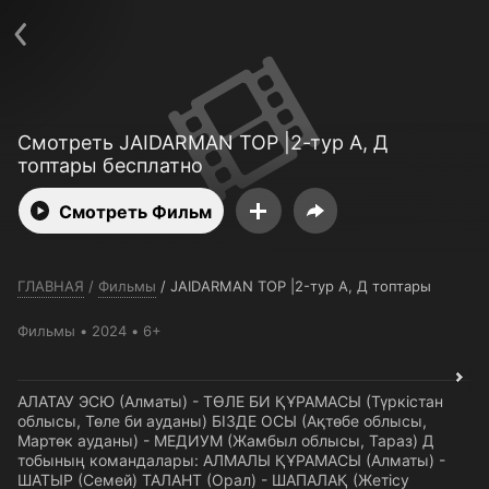
Телефон поддержки:
+7 (727) 323 10 92
Пользовательское соглашение
Политика конфиденциальности
Открыть приложение
Ввести промокод
Смотреть JAIDARMAN TOP |2-тур A, Д
топтары бесплатно
Смотреть Фильм
ГЛАВНАЯ
/
Фильмы
/
JAIDARMAN TOP |2-тур A, Д топтары
Фильмы
2024
6+
АЛАТАУ ЭСЮ (Алматы) - ТӨЛЕ БИ ҚҰРАМАСЫ (Түркістан
облысы, Төле би ауданы) БІЗДЕ ОСЫ (Ақтөбе облысы,
Мартөк ауданы) - МЕДИУМ (Жамбыл облысы, Тараз) Д
тобының командалары: АЛМАЛЫ ҚҰРАМАСЫ (Алматы) -
ШАТЫР (Семей) ТАЛАНТ (Орал) - ШАПАЛАҚ (Жетісу