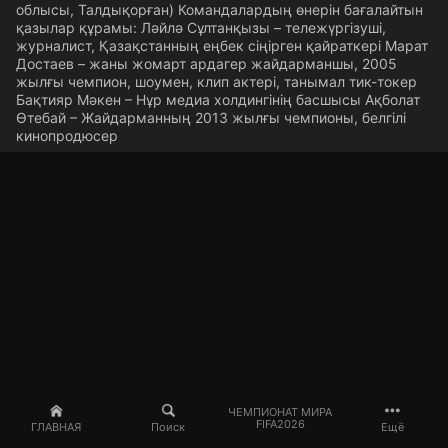
облысы, Талдықорған) Командалардың өнерін бағалайтын
қазылар құрамы: Ләйлә Сұлтанқызы – тележүргізуші,
журналист, Қазақстанның еңбек сіңірген қайраткері Марат
Достаев – жаны жомарт ардагер жайдарманшы, 2005
жылғы чемпион, шоумен, клип актері, танымал тик-токер
Бақтияр Мәкен – Нұр медиа холдингінің басшысы Ақболат
Өтебай – Жайдарманның 2013 жылғы чемпионы, белгілі
кинопродюсер
ЧЕМПИОНАТ МИРА
FIFA2026
ГЛАВНАЯ
Поиск
Ещё