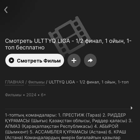
Телефон поддержки:
+7 (727) 323 10 92
Пользовательское соглашение
Политика конфиденциальности
Открыть приложение
Ввести промокод
Смотреть ULTTYQ LIGA - 1/2 финал, 1 ойын, 1-
топ бесплатно
Смотреть Фильм
ГЛАВНАЯ
/
Фильмы
/
ULTTYQ LIGA - 1/2 финал, 1 ойын, 1-топ
Фильмы
2024
6+
1-топтың командалары: 1. ПРЕСТИЖ (Тараз) 2. РИДДЕР
ҚҰРАМАСЫ (Шығыс Қазақстан облысы, Риддер қаласы) 3.
АЛМАЗ (Қарақалпақстан Республикасы) 4. АБЫРОЙ
(Шымкент) 5. АССАМБЛЕЯ ҚҰРАМАСЫ (Астана) 6. КРАШ
(Астана) Командалардың өнерін бағалайтын қазылар