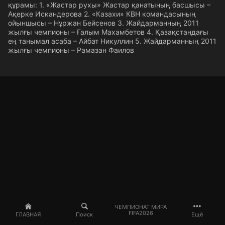
құрамы: 1. «Жастар рухы» Жастар қанатының басшысы –
Ақерке Искандерова 2. «Казахи» КВН командасының
ойыншысы – Нұржан Бейсенов 3. Жайдарманның 2011
жылғы чемпионы – Ғалым Махамбетов 4. Қазақстандағы
ең танымал асаба – Айбат Никуллин 5. Жайдарманның 2011
жылғы чемпионы – Рамазан Фаилов
ЧЕМПИОНАТ МИРА
FIFA2026
ГЛАВНАЯ
Поиск
Ещё