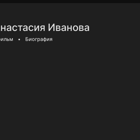
фиденциальности
Открыть приложение
Ввести пр
настасия Иванова
фильм
•
Биография