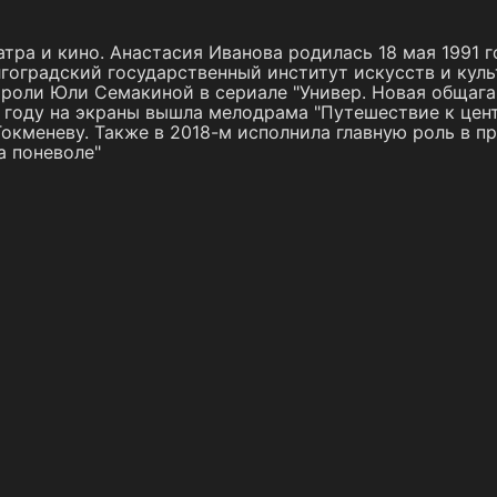
тра и кино. Анастасия Иванова родилась 18 мая 1991 г
лгоградский государственный институт искусств и кул
 роли Юли Семакиной в сериале "Универ. Новая общага"
8 году на экраны вышла мелодрама "Путешествие к цент
Токменеву. Также в 2018-м исполнила главную роль в 
а поневоле"