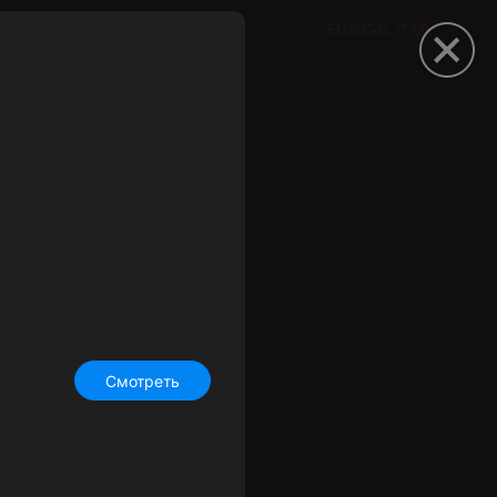
омокод
Смотреть