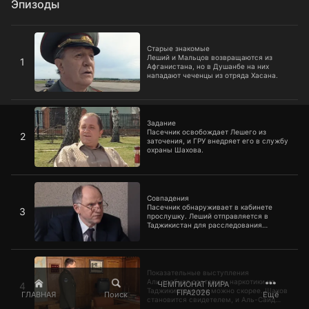
Эпизоды
Старые знакомые
Старые знакомые
Леший и Мальцов возвращаются из
1
Афганистана, но в Душанбе на них
нападают чеченцы из отряда Хасана.
Задание
Задание
Пасечник освобождает Лешего из
2
заточения, и ГРУ внедряет его в службу
охраны Шахова.
Совпадения
Совпадения
Пасечник обнаруживает в кабинете
3
прослушку. Леший отправляется в
Таджикистан для расследования
пропажи военного вертолета.
Показательные выступления
Показательные выступления
Али требует доставить наркотики из
ЧЕМПИОНАТ МИРА
4
Таджикистана как можно скорее. Шахов
FIFA2026
ГЛАВНАЯ
Поиск
Ещё
становится свидетелем, и Аль-Саид
решает избавиться от него.