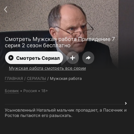
Телефон поддержки:
+7 (727) 323 10 92
Пользовательское соглашение
Политика конфиденциальности
Открыть приложение
Ввести промокод
Смотреть Мужская работа Привидение 7
серия 2 сезон бесплатно
Смотреть Сериал
Мужская работа смотреть все серии
ГЛАВНАЯ
/
СЕРИАЛЫ
/
Мужская работа
Боевик
Россия
18+
Усыновленный Натальей мальчик пропадает, а Пасечник и
Ростов пытаются его разыскать.