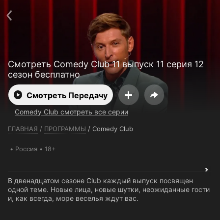
Телефон поддержки:
+7 (727) 323 10 92
Пользовательское соглашение
Политика конфиденциальности
Открыть приложение
Ввести промокод
Смотреть Comedy Club 11 выпуск 11 серия 12
сезон бесплатно
Смотреть Передачу
Comedy Club смотреть все серии
ГЛАВНАЯ
/
ПРОГРАММЫ
/
Comedy Club
Россия
18+
В двенадцатом сезоне Club каждый выпуск посвящен
одной теме. Новые лица, новые шутки, неожиданные гости
и, как всегда, море веселья ждут вас.