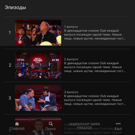
Эпизоды
1 выпуск
1 выпуск
В двенадцатом сезоне Club каждый
1
выпуск посвящен одной теме. Новые
лица, новые шутки, неожиданные гости
и, как всегда, море веселья ждут вас.
2 выпуск
2 выпуск
В двенадцатом сезоне Club каждый
2
выпуск посвящен одной теме. Новые
лица, новые шутки, неожиданные гости
и, как всегда, море веселья ждут вас.
3 выпуск
3 выпуск
В двенадцатом сезоне Club каждый
3
выпуск посвящен одной теме. Новые
лица, новые шутки, неожиданные гости
и, как всегда, море веселья ждут вас.
4 выпуск
ЧЕМПИОНАТ МИРА
4 выпуск
FIFA2026
ГЛАВНАЯ
Поиск
Ещё
В двенадцатом сезоне Club каждый
4
выпуск посвящен одной теме. Новые