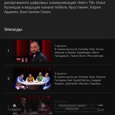
департамента цифровых коммуникаций «Матч ТВ» Илья
Кузнецов и ведущие канала Нобель Арустамян, Карен
Адамян, Константин Генич.
Эпизоды
1 выпуск
1 выпуск
В новом выпуске Comedy Club: Антон
1
Иванов и Демис Карибидис «Витя
Гвоздиков», Павел Воля «Российский
интернет», Иван Половинкин «Вопросы
девушкам». В гостях — грузинская
группа BRAVO METEHI, блогер Валя
2 выпуск
Карнавал и основатель тикток-дома
Hype House Заир Юсупов.
2 выпуск
В новом выпуске Comedy Club: Полина
2
Гагарина feat Зураб Матуа, Андрей
Аверин, Дмитрий «Люсек» Сорокин
«Смотри»; Лев Лещенко, Демис
Карибидис, Зураб Матуа, Андрей Аверин
«Юрец и Лев Лещенко»; Женя Синяков
4 выпуск
«Имена»; Тимур Батрутдинов, Андрей
Аверин, Антон Иванов, Сергей
4 выпуск
Гореликов «Небесная канцелярия»;
В новом выпуске Comedy Club: Zivert
ЧЕМПИОНАТ МИРА
3
группа USB «Новое расследование». В
feat Андрей Аверин, Зураб Матуа,
FIFA2026
ГЛАВНАЯ
Поиск
Ещё
гостях — Полина Гагарина, Стас Просто
Дмитрий «Люсек» Сорокин «Credo»;
Класс, композитор Райан Оттер и
Иван Половинкин «Про машину жены»;