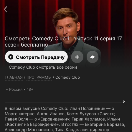
Телефон поддержки:
+7 (727) 323 10 92
Пользовательское соглашение
Политика конфиденциальности
Открыть приложение
Ввести промокод
Смотреть Comedy Club 11 выпуск 11 серия 17
сезон бесплатно
Смотреть Передачу
Comedy Club смотреть все серии
ГЛАВНАЯ
/
ПРОГРАММЫ
/
Comedy Club
Россия
18+
В новом выпуске Comedy Club: Иван Половинкин — о
Моргенштерне; Антон Иванов, Костя Бутусов «Свист»;
Павел Воля — о «Евровидении»; Гарик Харламов, Ильич
«Кастинг на Евровидение». В гостях — Екатерина Варнава,
Александр Молочников, Тина Канделаки, директор