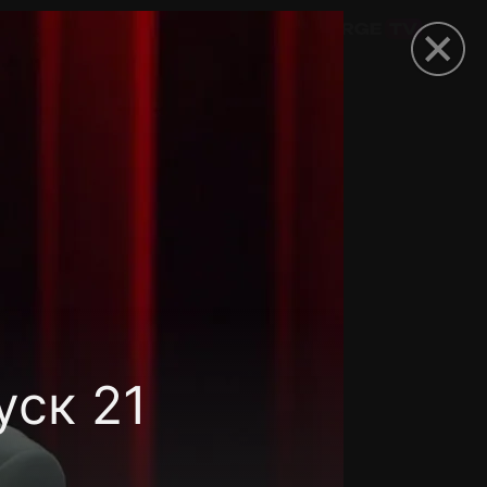
омокод
уск 21