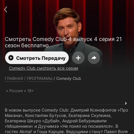
Телефон поддержки:
+7 (727) 323 10 92
Пользовательское соглашение
Политика конфиденциальности
Открыть приложение
Ввести промокод
Смотреть Comedy Club 4 выпуск 4 серия 21
сезон бесплатно
Смотреть Передачу
Comedy Club смотреть все серии
ГЛАВНАЯ
/
ПРОГРАММЫ
/
Comedy Club
Россия
18+
В новом выпуске Comedy Club: Дмитрий Ксенофонтов «Про
Макана», Константин Бутусов, Екатерина Скулкина,
Екатерина Шкуро «Дубай», Андрей Бебуришвили
«Мошенники» и Дуучимээ «Не понял но посмеялся». В
гостях Akmal’ и Гоша Карцев. Ведущими станут Павел Воля