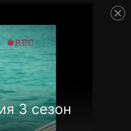
омокод
ия 3 сезон