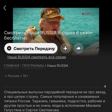
Телефон поддержки:
+7 (727) 323 10 92
Пользовательское соглашение
Политика конфиденциальности
Открыть приложение
Ввести промокод
Смотреть Наша RUSSIA 8 серия 6 сезон
бесплатно
Смотреть Передачу
Наша RUSSIA смотреть все серии
ГЛАВНАЯ
/
ПРОГРАММЫ
/
Наша RUSSIA
Россия
16+
Специальные выпуски пародийной передачи не про звезд,
а про целую страну. Самые популярные и узнаваемые
типажи России. Таджики, гаишники, подростки, рабочие и
другие простые и не очень люди в исполнении Михаила
Галустяна и Сергея Светлакова.