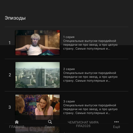
Эпизоды
1 серия
1 серия
Специальные выпуски пародийной
1
передачи не про звезд, а про целую
страну. Самые популярные и
узнаваемые типажи России. Таджики,
гаишники, подростки, рабочие и другие
простые и не очень люди в исполнении
2 серия
Михаила Галустяна и Сергея
Светлакова.
2 серия
Специальные выпуски пародийной
2
передачи не про звезд, а про целую
страну. Самые популярные и
узнаваемые типажи России. Таджики,
гаишники, подростки, рабочие и другие
простые и не очень люди в исполнении
3 серия
Михаила Галустяна и Сергея
Светлакова.
3 серия
Специальные выпуски пародийной
3
передачи не про звезд, а про целую
страну. Самые популярные и
узнаваемые типажи России. Таджики,
гаишники, подростки, рабочие и другие
ЧЕМПИОНАТ МИРА
простые и не очень люди в исполнении
4 серия
FIFA2026
ГЛАВНАЯ
Поиск
Ещё
Михаила Галустяна и Сергея
Светлакова.