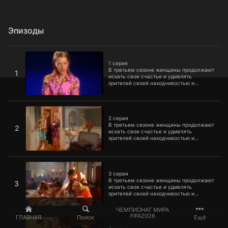
Эпизоды
1 серия
1 серия
В третьем сезоне женщины продолжают
1
искать свое счастье и удивлять
зрителей своей находчивостью и
оптимизмом. Чтобы наши героини
смогли достингуть своей цели, им
помогают три неизменных
2 серия
составляющих успеха. Деньги, парни и
любовь.
2 серия
В третьем сезоне женщины продолжают
2
искать свое счастье и удивлять
зрителей своей находчивостью и
оптимизмом. Чтобы наши героини
смогли достингуть своей цели, им
помогают три неизменных
3 серия
составляющих успеха. Деньги, парни и
любовь.
3 серия
В третьем сезоне женщины продолжают
3
искать свое счастье и удивлять
зрителей своей находчивостью и
оптимизмом. Чтобы наши героини
смогли достингуть своей цели, им
ЧЕМПИОНАТ МИРА
помогают три неизменных
4 серия
FIFA2026
ГЛАВНАЯ
Поиск
Ещё
составляющих успеха. Деньги, парни и
любовь.