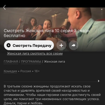
Телефон поддержки:
+7 (727) 323 10 92
Пользовательское соглашение
Политика конфиденциальности
Открыть приложение
Ввести промокод
Смотреть Женская лига 10 серия 3 сезон
бесплатно
Смотреть Передачу
Женская лига смотреть все серии
ГЛАВНАЯ
/
ПРОГРАММЫ
/
Женская лига
Комедия
Россия
16+
В третьем сезоне женщины продолжают искать свое
счастье и удивлять зрителей своей находчивостью и
оптимизмом. Чтобы наши героини смогли достингуть своей
цели, им помогают три неизменных составляющих успеха.
Деньги, парни и любовь.