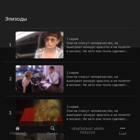
Эпизоды
1 серия
1 серия
Они не спасут человечество, не
1
выиграют конкурс красоты и не полетят
в космос. Но зато они точно сделают
нашу жизнь ярче и веселее. В
четвертом сезоне героини шоу будут
шутить еще искрометнее и радовать
2 серия
зрителя еще сильнее.
2 серия
Они не спасут человечество, не
2
выиграют конкурс красоты и не полетят
в космос. Но зато они точно сделают
нашу жизнь ярче и веселее. В
четвертом сезоне героини шоу будут
шутить еще искрометнее и радовать
3 серия
зрителя еще сильнее.
3 серия
Они не спасут человечество, не
3
выиграют конкурс красоты и не полетят
в космос. Но зато они точно сделают
нашу жизнь ярче и веселее. В
четвертом сезоне героини шоу будут
ЧЕМПИОНАТ МИРА
шутить еще искрометнее и радовать
4 серия
FIFA2026
ГЛАВНАЯ
Поиск
Ещё
зрителя еще сильнее.