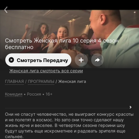
Телефон поддержки:
+7 (727) 323 10 92
Пользовательское соглашение
Политика конфиденциальности
Открыть приложение
Ввести промокод
Смотреть Женская лига 10 серия 4 сезон
бесплатно
Смотреть Передачу
Женская лига смотреть все серии
ГЛАВНАЯ
/
ПРОГРАММЫ
/
Женская лига
Комедия
Россия
16+
Они не спасут человечество, не выиграют конкурс красоты
и не полетят в космос. Но зато они точно сделают нашу
жизнь ярче и веселее. В четвертом сезоне героини шоу
будут шутить еще искрометнее и радовать зрителя еще
сильнее.