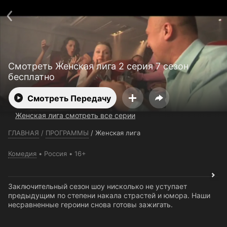
Телефон поддержки:
+7 (727) 323 10 92
Пользовательское соглашение
Политика конфиденциальности
Открыть приложение
Ввести промокод
Смотреть Женская лига 2 серия 7 сезон
бесплатно
Смотреть Передачу
Женская лига смотреть все серии
ГЛАВНАЯ
/
ПРОГРАММЫ
/
Женская лига
Комедия
Россия
16+
Заключительный сезон шоу нисколько не уступает
предыдущим по степени накала страстей и юмора. Наши
несравненные героини снова готовы зажигать.