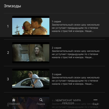
Эпизоды
1 серия
1 серия
Заключительный сезон шоу нисколько
1
не уступает предыдущим по степени
накала страстей и юмора. Наши
несравненные героини снова готовы
зажигать.
2 серия
2 серия
Заключительный сезон шоу нисколько
2
не уступает предыдущим по степени
накала страстей и юмора. Наши
несравненные героини снова готовы
зажигать.
3 серия
3 серия
Заключительный сезон шоу нисколько
3
не уступает предыдущим по степени
накала страстей и юмора. Наши
несравненные героини снова готовы
зажигать.
4 серия
ЧЕМПИОНАТ МИРА
4 серия
FIFA2026
ГЛАВНАЯ
Поиск
Ещё
Заключительный сезон шоу нисколько
4
не уступает предыдущим по степени