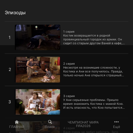
Эпизоды
1 серия
1 серия
Костик возвращается в родной
1
провинциальный городок из армии. Он
сидит со старым другом Ваней в кафе,
пьет пиво, грызет орешки и
рассказывает о тяжелой воинской доле.
Как вдруг узнает, что у Вани есть
2 серия
подруга, у которой нет парня. И которая
давно мечтает о сексе. Такой шанс
2 серия
упускать нельзя.
Несмотря на возникшие сложности, у
2
Костика и Ани все получилось. Правда,
только ночью Ане открылся страшный
секрет. Костик тоже девственник, и все,
что ему известно, это теория. Придется
запастись книгами и журналами, так как
3 серия
пробел надо срочно восполнять.
3 серия
У Ани серьезные проблемы. Пришло
3
время знакомить Костика с мамой Ксю.
И есть опасность, что Ксю попытается
Костика соблазнить. Поэтому решено
идти на крайние меры, а именно
подмену. Вместо Костика знакомиться с
4 серия
ЧЕМПИОНАТ МИРА
мамой отправляется Ваня. Не
FIFA2026
ГЛАВНАЯ
Поиск
Ещё
догадываясь, что из той квартиры, в
4 серия
которую он идет, мало кто выходил
Ваня очень не любит работать. Зато