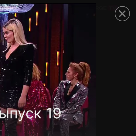
омокод
ыпуск 19