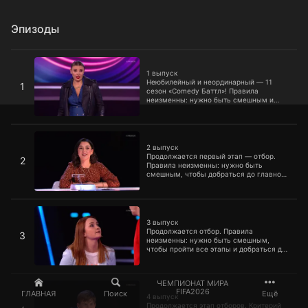
Эпизоды
1 выпуск
1 выпуск
Неюбилейный и неординарный — 11
1
сезон «Comedy Баттл»! Правила
неизменны: нужно быть смешным и
пройти четыре этапа, чтобы добраться
до главного приза — 5 миллионов
рублей. Судить участников будут Антон
2 выпуск
Шастун, Алексей Щербаков и Денис
Дорохов.
2 выпуск
Продолжается первый этап — отбор.
2
Правила неизменны: нужно быть
смешным, чтобы добраться до главного
приза — 5 миллионов рублей. Судить
участников в этом выпуске будут Антон
Шастун, Юлия Ахмедова и Марина
3 выпуск
Кравец.
3 выпуск
Продолжается отбор. Правила
3
неизменны: нужно быть смешным,
чтобы пройти все этапы и добраться до
главного приза. Судить участников в
этом выпуске будут Марина Кравец,
Ваня Усович и Азамат Мусагалиев.
4 выпуск
ЧЕМПИОНАТ МИРА
FIFA2026
ГЛАВНАЯ
Поиск
Ещё
4 выпуск
Продолжается этап отборов. Критерий