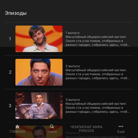
Эпизоды
1 выпуск
1 выпуск
Масштабный общероссийский кастинг.
1
Около ста участников, отобранных в
разных городах, собрались здесь, чтобы
попробовать рассмешить судей и
получить реальный шанс стать
известными.
2 выпуск
2 выпуск
Масштабный общероссийский кастинг.
2
Около ста участников, отобранных в
разных городах, собрались здесь, чтобы
попробовать рассмешить судей и
получить реальный шанс стать
известными.
3 выпуск
3 выпуск
Масштабный общероссийский кастинг.
3
Около ста участников, отобранных в
разных городах, собрались здесь, чтобы
попробовать рассмешить судей и
получить реальный шанс стать
известными.
4 выпуск
ЧЕМПИОНАТ МИРА
FIFA2026
ГЛАВНАЯ
Поиск
Ещё
4 выпуск
Масштабный общероссийский кастинг.