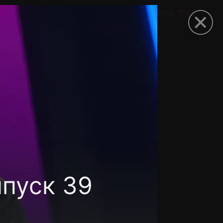
омокод
пуск 39