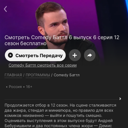
Телефон поддержки:
+7 (727) 323 10 92
Пользовательское соглашение
Политика конфиденциальности
Открыть приложение
Ввести промокод
Смотреть Comedy Баттл 6 выпуск 6 серия 12
сезон бесплатно
Смотреть Передачу
Comedy Баттл смотреть все серии
ГЛАВНАЯ
/
ПРОГРАММЫ
/
Comedy Баттл
Россия
16+
Продолжается отбор в 12 сезон. На сцене сталкиваются
два жанра, стендап и миниатюра, но правило для всех
комиков неизменно — выйти и пошутить смешно.
Оценивать выступления в этом выпуске будут Андрей
Бебуришвили и два постоянных члена жюри — Демис