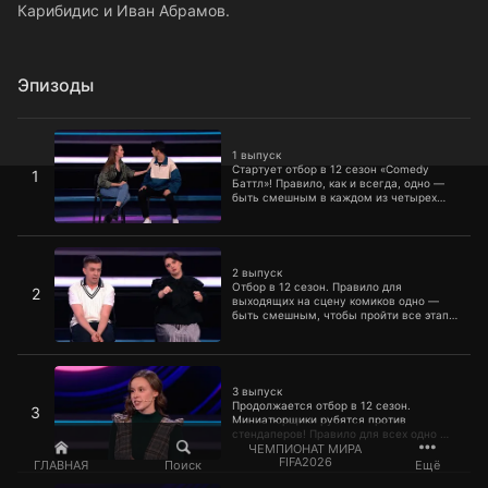
Карибидис и Иван Абрамов.
Эпизоды
1 выпуск
1 выпуск
Стартует отбор в 12 сезон «Comedy
1
Баттл»! Правило, как и всегда, одно —
быть смешным в каждом из четырех
этапов. Оценивать выступления
комиков будут Ирина Мягкова и два
постоянных члена жюри — Демис
2 выпуск
Карибидис и Иван Абрамов.
2 выпуск
Отбор в 12 сезон. Правило для
2
выходящих на сцену комиков одно —
быть смешным, чтобы пройти все этапы
и добраться до 5 миллионов рублей.
Оценивать выступления в этом выпуске
будут Михаил Стогниенко и два
3 выпуск
постоянных члена жюри — Демис
Карибидис и Иван Абрамов.
3 выпуск
Продолжается отбор в 12 сезон.
3
Миниатюрщики рубятся против
стендаперов! Правило для всех одно —
быть смешным. Оценивать
ЧЕМПИОНАТ МИРА
FIFA2026
выступления в этом выпуске будут
ГЛАВНАЯ
Поиск
Ещё
Марина Кравец и два постоянных члена
4 выпуск