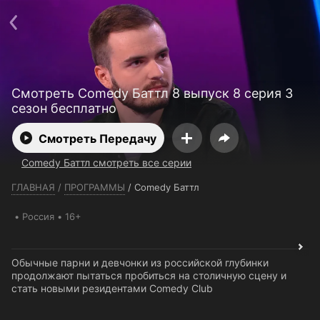
Телефон поддержки:
+7 (727) 323 10 92
Пользовательское соглашение
Политика конфиденциальности
Открыть приложение
Ввести промокод
Смотреть Comedy Баттл 8 выпуск 8 серия 3
сезон бесплатно
Смотреть Передачу
Comedy Баттл смотреть все серии
ГЛАВНАЯ
/
ПРОГРАММЫ
/
Comedy Баттл
Россия
16+
Обычные парни и девчонки из российской глубинки
продолжают пытаться пробиться на столичную сцену и
стать новыми резидентами Comedy Club