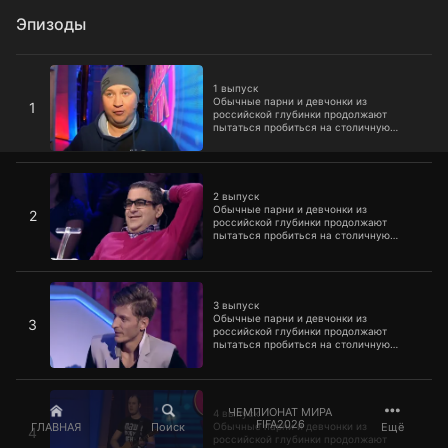
Эпизоды
1 выпуск
1 выпуск
Обычные парни и девчонки из
1
российской глубинки продолжают
пытаться пробиться на столичную
сцену и стать новыми резидентами
Comedy Club
2 выпуск
2 выпуск
Обычные парни и девчонки из
2
российской глубинки продолжают
пытаться пробиться на столичную
сцену и стать новыми резидентами
Comedy Club
3 выпуск
3 выпуск
Обычные парни и девчонки из
3
российской глубинки продолжают
пытаться пробиться на столичную
сцену и стать новыми резидентами
Comedy Club
4 выпуск
ЧЕМПИОНАТ МИРА
4 выпуск
FIFA2026
ГЛАВНАЯ
Поиск
Ещё
Обычные парни и девчонки из
4
российской глубинки продолжают