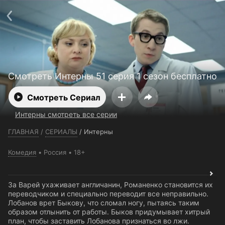
Телефон поддержки:
+7 (727) 323 10 92
Пользовательское соглашение
Политика конфиденциальности
Открыть приложение
Ввести промокод
Смотреть Интерны 51 серия 1 сезон бесплатно
Смотреть Сериал
Интерны смотреть все серии
ГЛАВНАЯ
/
СЕРИАЛЫ
/
Интерны
Комедия
Россия
18+
За Варей ухаживает англичанин, Романенко становится их
переводчиком и специально переводит все неправильно.
Лобанов врет Быкову, что сломал ногу, пытаясь таким
образом отлынить от работы. Быков придумывает хитрый
план, чтобы заставить Лобанова признаться во лжи.