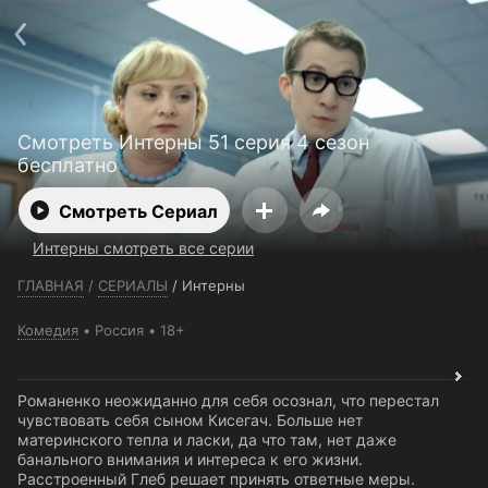
Телефон поддержки:
+7 (727) 323 10 92
Пользовательское соглашение
Политика конфиденциальности
Открыть приложение
Ввести промокод
Смотреть Интерны 51 серия 4 сезон
бесплатно
Смотреть Сериал
Интерны смотреть все серии
ГЛАВНАЯ
/
СЕРИАЛЫ
/
Интерны
Комедия
Россия
18+
Романенко неожиданно для себя осознал, что перестал
чувствовать себя сыном Кисегач. Больше нет
материнского тепла и ласки, да что там, нет даже
банального внимания и интереса к его жизни.
Расстроенный Глеб решает принять ответные меры.