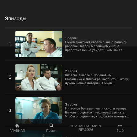
Эпизоды
1 серия
1 серия
Быков знакомит своего сына с папиной
1
работой. Теперь маленькому Илье
предстоит лично увидеть, чем занят
персонал больницы. Лобанов перевелся
в другое отделение. Фил стал
венерологом, а Быков получил в
2 серия
распоряжение двух интернов.
Романенко работает в терапевтическом
2 серия
отделении, и Андрей Евгеньевич орет
Кисегач вместе с Лобановым,
2
только на него. Быков теперь не
Романенко и Филом решают, что Быкову
является непосредственным
нужны новые интерны. Быков
начальником, но продолжает всех
соглашается, но с одним условием. Он
доставать и портить всем жизнь.
лично проведет кастинг своих новых
жертв.
3 серия
3 серия
Интернов больше, чем нужно, и теперь
3
Быкову предстоит некоторых выгнать.
Чтобы определить, кто должен покинуть
стены больницы, Андрей Евгеньевич
раздает всем истории болезней
ЧЕМПИОНАТ МИРА
выписанных пациентов без диагноза.
4 серия
FIFA2026
ГЛАВНАЯ
Поиск
Ещё
Теперь ребятам предстоит разбиться на
группы, поставить правильный диагноз