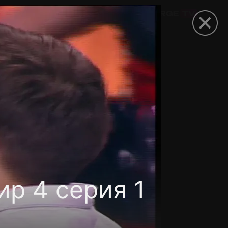
омокод
р 4 серия 1