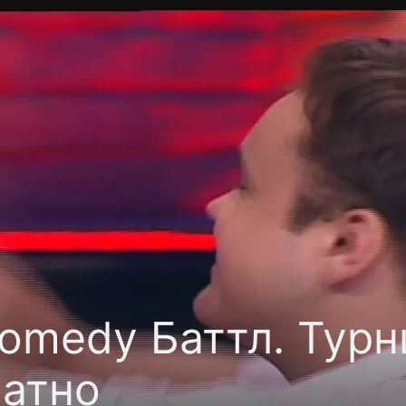
фиденциальности
Открыть приложение
Ввести пр
omedy Баттл. Турни
латно