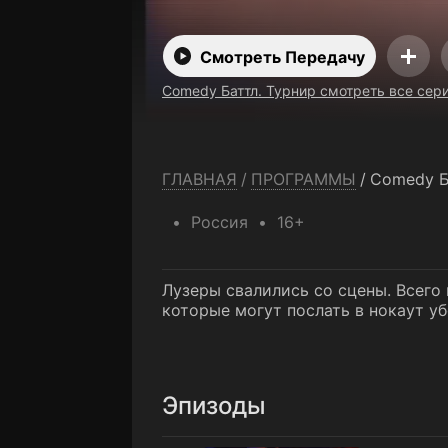
Смотреть Передачу
Comedy Баттл. Турнир смотреть все сер
ГЛАВНАЯ
/
ПРОГРАММЫ
/
Comedy Б
Россия
16+
Лузеры свалились со сцены. Всего
которые могут послать в нокаут у
Эпизоды
1 серия