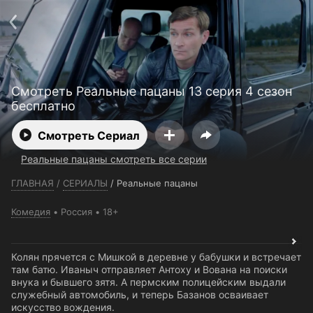
Телефон поддержки:
+7 (727) 323 10 92
Пользовательское соглашение
Политика конфиденциальности
Открыть приложение
Ввести промокод
Смотреть Реальные пацаны 13 серия 4 сезон
бесплатно
Смотреть Сериал
Реальные пацаны смотреть все серии
ГЛАВНАЯ
/
СЕРИАЛЫ
/
Реальные пацаны
Комедия
Россия
18+
Колян прячется с Мишкой в деревне у бабушки и встречает
там батю. Иваныч отправляет Антоху и Вована на поиски
внука и бывшего зятя. А пермским полицейским выдали
служебный автомобиль, и теперь Базанов осваивает
искусство вождения.