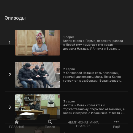
Эпизоды
1 серия
1 серия
Колян снова в Перми, пережить развод
1
с Лерой ему помогает его новая
девушка Наташа. У Антоха и Вована
новый бизнес, они открыли автомойку
на районе. Эдик и Машка спорят по
поводу имени дочери, а Мама Коляна
2 серия
получает неожиданные новости.
2 серия
У Коляновой Наташи есть поклонник,
2
горячий дагестанец Мага. Пока Колян
готовится к разборкам, Вован делает
Вале предложение и узнает, что его
родители против. Оказывается, в деле
замешана семейная тайна.
3 серия
3 серия
Антоха и Вован готовятся к
3
торжественному открытию автомойки, а
Колян к встрече с Иванычем. У тестя к
нему серьезный мужской разговор.
Арменка дает сеанс одновременной
ЧЕМПИОНАТ МИРА
игры в нарды, правда, среди его
4 серия
FIFA2026
ГЛАВНАЯ
Поиск
Ещё
соперников лишь отборные алкаши.