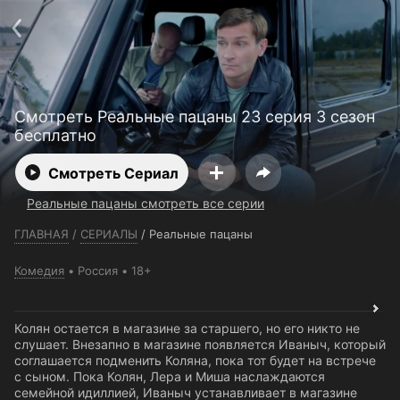
Телефон поддержки:
+7 (727) 323 10 92
Пользовательское соглашение
Политика конфиденциальности
Открыть приложение
Ввести промокод
Смотреть Реальные пацаны 23 серия 3 сезон
бесплатно
Смотреть Сериал
Реальные пацаны смотреть все серии
ГЛАВНАЯ
/
СЕРИАЛЫ
/
Реальные пацаны
Комедия
Россия
18+
Колян остается в магазине за старшего, но его никто не
слушает. Внезапно в магазине появляется Иваныч, который
соглашается подменить Коляна, пока тот будет на встрече
с сыном. Пока Колян, Лера и Миша наслаждаются
семейной идиллией, Иваныч устанавливает в магазине