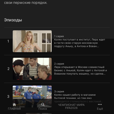
свои пермские порядки.
Эпизоды
1 серия
1 серия
Колян поступает в институт, Лера ждет
1
в гости свою старую московскую
подругу Аньку, а Антоха и Вован
покупают машину и собираются
остановиться у Коляна. Благодаря их
совместным стараниям Лера и Анька
2 серия
оказываются запертыми в квартире.
2 серия
Лера открывает в Москве совместный
2
бизнес с Анькой, Колян едет с Антохой и
Вованом покупать машину, но сделка
срывается, и пацаны едут на Красную
площадь встречаться с двойником
Ленина. Лера и Анька обсуждают
3 серия
бизнес, и Лера встречает своего
бывшего, Вадика. С помощью Колиного
3 серия
дяди пацаны покупают машину скорой
Колян нашел работу в магазине
3
помощи.
бытовой техники, но там ему
приходится столкнуться с жестокой
конкуренцией. Антоха и Вован
ЧЕМПИОНАТ МИРА
FIFA2026
собираются ехать в Пермь на купленной
ГЛАВНАЯ
Поиск
Ещё
машине, но понимают, что в Москве на
4 серия