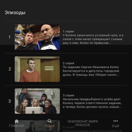
Эпизоды
1 серия
1 серия
У Коляна закончился условный срок, и в
1
связи с этим канал прекращает съемки
шоу о нем. Колян по привычке
продолжает снимать сам себя, а Сергей
Иванович выходит на день из тюрьмы,
чтобы серьезно с ним поговорить.
2 серия
2 серия
По заданию Сергея Ивановича Колян
2
баллотируется в депутаты городской
думы. В помощь ему Оборин нанял
опытную пиарщицу. Лера узнает о своих
корнях. Машка, пока Эдик в армии,
работает в столовой, и к ней начинает
3 серия
подкатывать ее бывший парень.
3 серия
Начальник предвыборного штаба дает
3
Коляну первое ответственное задание,
и теперь Колян должен купить новый
костюм. Правда, денег на такие расходы
в бюджете нет. Лера едет знакомиться
со своей новой родней.
4 серия
ЧЕМПИОНАТ МИРА
FIFA2026
ГЛАВНАЯ
Поиск
Ещё
4 серия
Для выдвижения в депутаты Коляну не