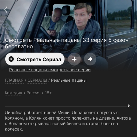
Телефон поддержки:
+7 (727) 323 10 92
Пользовательское соглашение
Политика конфиденциальности
Открыть приложение
Ввести промокод
Смотреть Реальные пацаны 33 серия 5 сезон
бесплатно
Смотреть Сериал
Реальные пацаны смотреть все серии
ГЛАВНАЯ
/
СЕРИАЛЫ
/
Реальные пацаны
Комедия
Россия
18+
Линейка работает няней Миши. Лера хочет погулять с
Коляном, а Колян хочет просто полежать на диване. Антоха
с Вованом открывают новый бизнес и строят баню на
колесах.