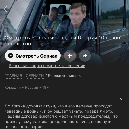
Телефон поддержки:
+7 (727) 323 10 92
Пользовательское соглашение
Политика конфиденциальности
Открыть приложение
Ввести промокод
Смотреть Реальные пацаны 6 серия 10 сезон
бесплатно
Смотреть Сериал
Реальные пацаны смотреть все серии
ГЛАВНАЯ
/
СЕРИАЛЫ
/
Реальные пацаны
Комедия
Россия
18+
До Коляна доходят слухи, что в его деревне проходят
«звездные войны», и он решает узнать, правда ли это.
Пацаны договариваются с местным председателем, что
привезут ему партию просроченного пива, но по пути
попадают в аварию.