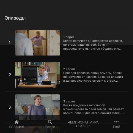
Эпизоды
1 серия
1 серия
Колян получает в наследство деревню,
1
но этому рады не все. Батя и
председатель пытаются убедить его
продать земли. Валю увольняют с
должности главы администрации
района, а Вован случайно лишает
2 серия
семью финансовой подушки
безопасности.
2 серия
Проводя ревизию своих земель, Колян
2
обнаруживает казино. Базанов впадает
в депрессию из-за смерти матери.
Участковый отправляет его отдохнуть
на стендап-вечеринку, где Базанов
встречает свою первую любовь
3 серия
Иванчук.
3 серия
Колян придумывает способ
3
монетизировать свои земли. Он решает
варить пиво и для этого сажает хмель.
Шакал увлекается кладоискательством
и находит древний коми-пермяцкий
ЧЕМПИОНАТ МИРА
артефакт. Тем временем Эдик
4 серия
FIFA2026
ГЛАВНАЯ
Поиск
Ещё
выигрывает в лотерею огромную сумму
и боится, что об этом узнают все.