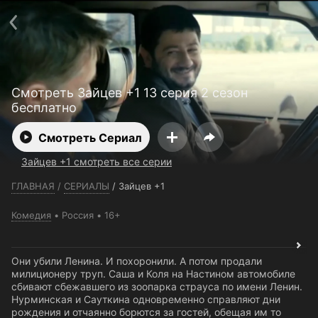
Телефон поддержки:
+7 (727) 323 10 92
Пользовательское соглашение
Политика конфиденциальности
Открыть приложение
Ввести промокод
Смотреть Зайцев +1 13 серия 2 сезон
бесплатно
Смотреть Сериал
Зайцев +1 смотреть все серии
ГЛАВНАЯ
/
СЕРИАЛЫ
/
Зайцев +1
Комедия
Россия
16+
Они убили Ленина. И похоронили. А потом продали
милиционеру труп. Саша и Коля на Настином автомобиле
сбивают сбежавшего из зоопарка страуса по имени Ленин.
Нурминская и Сауткина одновременно справляют дни
рождения и отчаянно борются за гостей, обещая им то