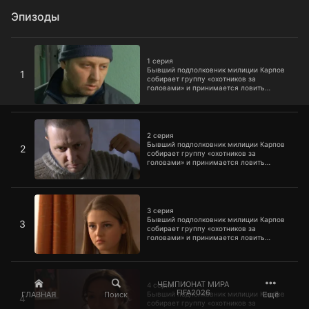
Эпизоды
1 серия
1 серия
Бывший подполковник милиции Карпов
1
собирает группу «охотников за
головами» и принимается ловить
беглых преступников.
2 серия
2 серия
Бывший подполковник милиции Карпов
2
собирает группу «охотников за
головами» и принимается ловить
беглых преступников.
3 серия
3 серия
Бывший подполковник милиции Карпов
3
собирает группу «охотников за
головами» и принимается ловить
беглых преступников.
4 серия
ЧЕМПИОНАТ МИРА
4 серия
FIFA2026
ГЛАВНАЯ
Поиск
Ещё
Бывший подполковник милиции Карпов
4
собирает группу «охотников за