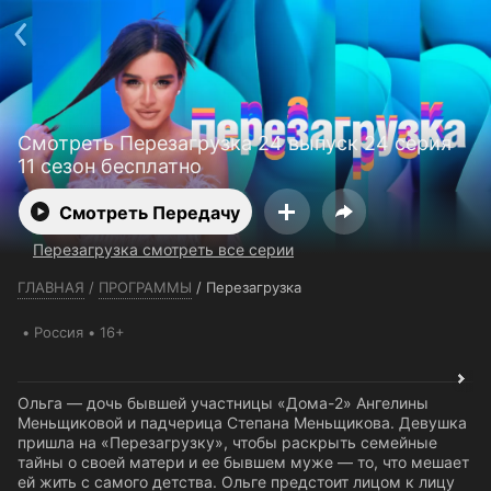
Телефон поддержки:
+7 (727) 323 10 92
Пользовательское соглашение
Политика конфиденциальности
Открыть приложение
Ввести промокод
Смотреть Перезагрузка 24 выпуск 24 серия
11 сезон бесплатно
Смотреть Передачу
Перезагрузка смотреть все серии
ГЛАВНАЯ
/
ПРОГРАММЫ
/
Перезагрузка
Россия
16+
Ольга — дочь бывшей участницы «Дома-2» Ангелины
Меньщиковой и падчерица Степана Меньщикова. Девушка
пришла на «Перезагрузку», чтобы раскрыть семейные
тайны о своей матери и ее бывшем муже — то, что мешает
ей жить с самого детства. Ольге предстоит лицом к лицу