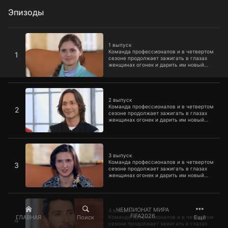
Эпизоды
1 выпуск
1 выпуск
Команда профессионалов и в четвертом
1
сезоне продолжает зажигать в глазах
женщинах огонек и дарить им новый
образ
2 выпуск
2 выпуск
Команда профессионалов и в четвертом
2
сезоне продолжает зажигать в глазах
женщинах огонек и дарить им новый
образ
3 выпуск
3 выпуск
Команда профессионалов и в четвертом
3
сезоне продолжает зажигать в глазах
женщинах огонек и дарить им новый
образ
4 выпуск
ЧЕМПИОНАТ МИРА
4 выпуск
FIFA2026
ГЛАВНАЯ
Поиск
Ещё
Команда профессионалов и в четвертом
4
сезоне продолжает зажигать в глазах