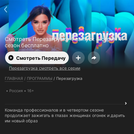
Телефон поддержки:
+7 (727) 323 10 92
Пользовательское соглашение
Политика конфиденциальности
Открыть приложение
Ввести промокод
Смотреть Перезагрузка 4 выпуск 4 серия 4
сезон бесплатно
Смотреть Передачу
Перезагрузка смотреть все серии
ГЛАВНАЯ
/
ПРОГРАММЫ
/
Перезагрузка
Россия
16+
Команда профессионалов и в четвертом сезоне
продолжает зажигать в глазах женщинах огонек и дарить
им новый образ